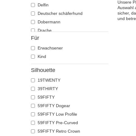
Unsere Pi
Delfin
Auswahl a
sicher, d
Deutscher schäferhund
und betr
Dobermann
Drache
Für
Eichhörnchen
Eidechse
Erwachsener
Einhorn
Kind
Elch
Silhouette
Ente
19TWENTY
Eule
39THIRTY
Flamingo
59FIFTY
Französische bulldogge
59FIFTY Dogear
Fuchs
59FIFTY Low Profile
Geier
59FIFTY Pre-Curved
Gepard
59FIFTY Retro Crown
Glühwürmchen