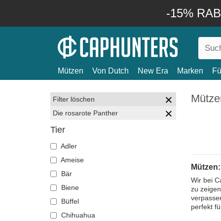
-15% RABA
Mützen
Von Dutch
New Era
Marken
Fü
Mützen
Filter löschen
Die rosarote Panther
Tier
Adler
Ameise
Mützen:
Bär
Wir bei C
Biene
zu zeigen
verpassen
Büffel
perfekt f
Chihuahua