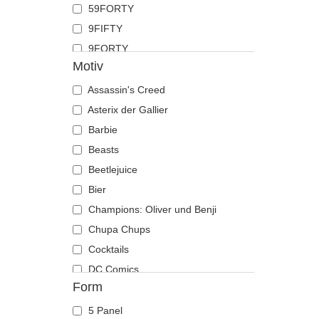
59FORTY
Hahn
9FIFTY
Hai
9FORTY
Hirsch
Motiv
9FORTY APEX
Hund
9FORTY M-Crown
Assassin's Creed
Katze
9SEVENTY
Asterix der Gallier
Kojote
9TWENTY
Barbie
Krabbe
A Frame
Beasts
Krähe
Casual Classic
Beetlejuice
Krokodil
E Frame
Bier
Kuh
Open Back
Champions: Oliver und Benji
Küken
Runner
Chupa Chups
Labrador retriever
The 90s
Cocktails
Languste
The Ball
DC Comics
Libelle
Form
The Retro
Der Herr der Ringe
Löwe
The Snap
Die rosarote Panther
Löwin
5 Panel