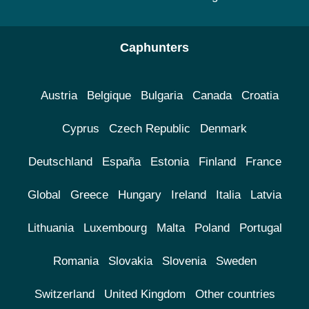
Caphunters
Austria
Belgique
Bulgaria
Canada
Croatia
Cyprus
Czech Republic
Denmark
Deutschland
España
Estonia
Finland
France
Global
Greece
Hungary
Ireland
Italia
Latvia
Lithuania
Luxembourg
Malta
Poland
Portugal
Romania
Slovakia
Slovenia
Sweden
Switzerland
United Kingdom
Other countries