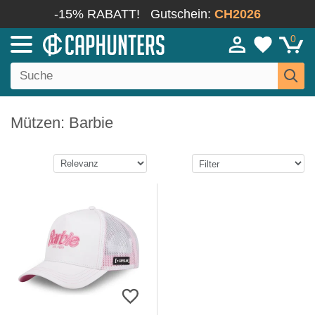
-15% RABATT!
Gutschein:
CH2026
0
Mützen: Barbie