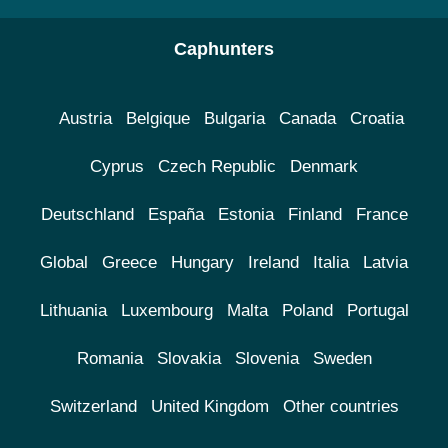
Caphunters
Austria
Belgique
Bulgaria
Canada
Croatia
Cyprus
Czech Republic
Denmark
Deutschland
España
Estonia
Finland
France
Global
Greece
Hungary
Ireland
Italia
Latvia
Lithuania
Luxembourg
Malta
Poland
Portugal
Romania
Slovakia
Slovenia
Sweden
Switzerland
United Kingdom
Other countries