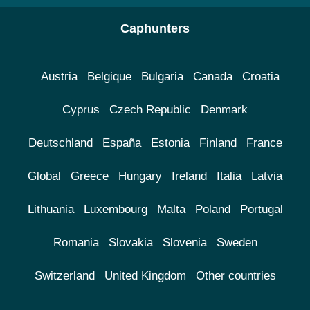
Caphunters
Austria
Belgique
Bulgaria
Canada
Croatia
Cyprus
Czech Republic
Denmark
Deutschland
España
Estonia
Finland
France
Global
Greece
Hungary
Ireland
Italia
Latvia
Lithuania
Luxembourg
Malta
Poland
Portugal
Romania
Slovakia
Slovenia
Sweden
Switzerland
United Kingdom
Other countries