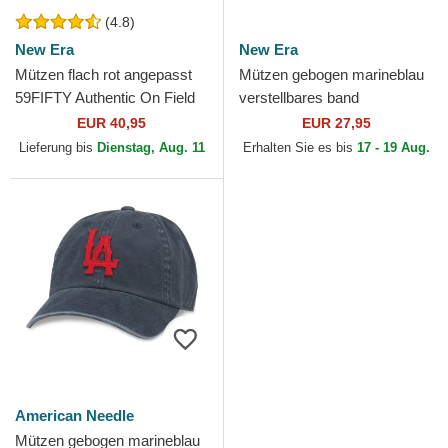
(4.8)
New Era
New Era
Mützen flach rot angepasst
Mützen gebogen marineblau
59FIFTY Authentic On Field
verstellbares band
der Los Angeles Angels MLB
9TWENTY Core Classic der
EUR 40,95
EUR 27,95
von New Era
Los Angeles Angels MLB
Lieferung bis
Dienstag, Aug. 11
Erhalten Sie es bis
17 - 19 Aug.
von...
American Needle
Mützen gebogen marineblau