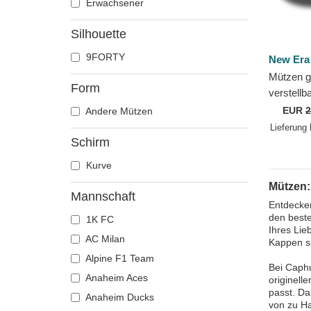
Erwachsener
Silhouette
9FORTY
New Era
Mützen g
Form
verstell
Core der 
EUR
2
Andere Mützen
League v
Lieferung
Schirm
Kurve
Mützen:
Mannschaft
Entdecken
den beste
1K FC
Ihres Lie
AC Milan
Kappen si
Alpine F1 Team
Bei Caphu
Anaheim Aces
originell
passt. D
Anaheim Ducks
von zu Ha