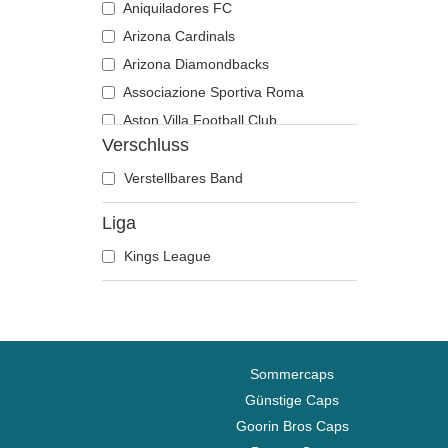
Aniquiladores FC
Arizona Cardinals
Arizona Diamondbacks
Associazione Sportiva Roma
Aston Villa Football Club
Verschluss
Atlanta Braves
Atlanta Falcons
Verstellbares Band
Boston Bruins
Liga
Boston Celtics
Kings League
Boston Red Sox
Brooklyn Nets
Carolina Panthers
Chelsea Football Club
Chicago Bears
Sommercaps
Chicago Blackhawks
Günstige Caps
Goorin Bros Caps
Chicago Bulls