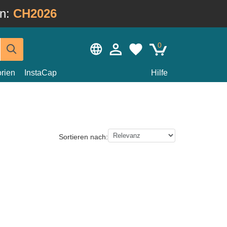
in:
CH2026
0
rien
InstaCap
Hilfe
Sortieren nach: