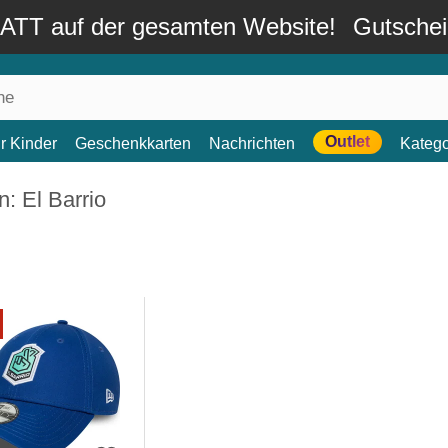
TT auf der gesamten Website!
Gutsche
Outlet
r Kinder
Geschenkkarten
Nachrichten
Katego
: El Barrio