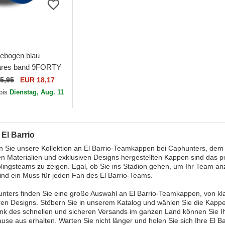
ebogen blau
bares band 9FORTY
El Barrio Kings
5,95
EUR 18,17
on New Era
 bis
Dienstag, Aug. 11
 El Barrio
 Sie unsere Kollektion an El Barrio-Teamkappen bei Caphunters, dem
n Materialien und exklusiven Designs hergestellten Kappen sind das p
blingsteams zu zeigen. Egal, ob Sie ins Stadion gehen, um Ihr Team anz
nd ein Muss für jeden Fan des El Barrio-Teams.
nters finden Sie eine große Auswahl an El Barrio-Teamkappen, von kl
eren Designs. Stöbern Sie in unserem Katalog und wählen Sie die Kappe,
ank des schnellen und sicheren Versands im ganzen Land können Sie
use aus erhalten. Warten Sie nicht länger und holen Sie sich Ihre El 