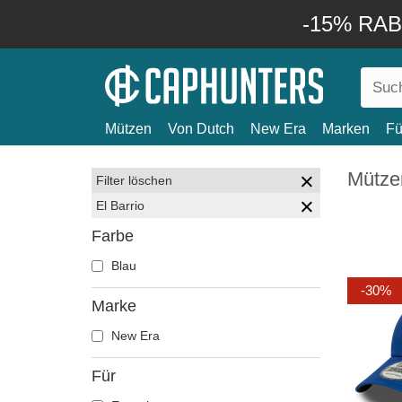
-15% RABA
Mützen
Von Dutch
New Era
Marken
Fü
Mützen
Filter löschen
El Barrio
Farbe
Blau
-30%
Marke
New Era
Für