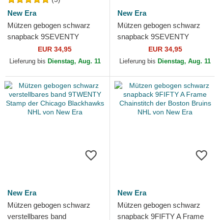
New Era
New Era
Mützen gebogen schwarz
Mützen gebogen schwarz
snapback 9SEVENTY
snapback 9SEVENTY
Stretch Snap Stated der
Stretch Snap Stated der Los
EUR 34,95
EUR 34,95
Chicago Blackhawks NHL
Angeles Kings NHL von New
Lieferung bis
Dienstag, Aug. 11
Lieferung bis
Dienstag, Aug. 11
von New Era
Era
New Era
New Era
Mützen gebogen schwarz
Mützen gebogen schwarz
verstellbares band
snapback 9FIFTY A Frame