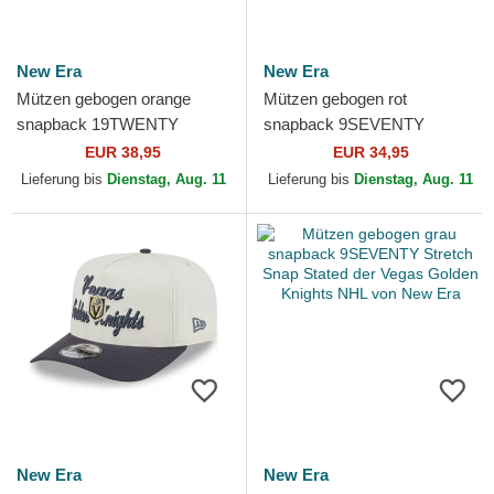
New Era
New Era
Mützen gebogen orange
Mützen gebogen rot
snapback 19TWENTY
snapback 9SEVENTY
Embroidered Patch der
Stretch Snap Stated der
EUR 38,95
EUR 34,95
Anaheim Ducks NHL von
Detroit Red Wings NHL von
Lieferung bis
Dienstag, Aug. 11
Lieferung bis
Dienstag, Aug. 11
New Era
New Era
New Era
New Era