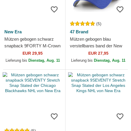
(5)
New Era
47 Brand
Mützen gebogen schwarz
Mützen gebogen blau
snapback 9FORTY M-Crown
verstellbares band der New
Team der Pittsburgh
York Rangers NHL von 47
EUR 29,95
EUR 27,95
Penguins NHL von New Era
Brand
Lieferung bis
Dienstag, Aug. 11
Lieferung bis
Dienstag, Aug. 11
(5)