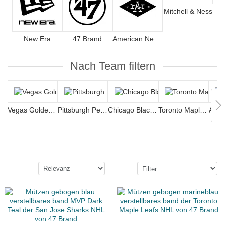
Mitchell & Ness
New Era
47 Brand
American Needle
Nach Team filtern
Vegas Golden Knights
Pittsburgh Penguins
Chicago Blackhawks
Toronto Maple Leafs
Anah