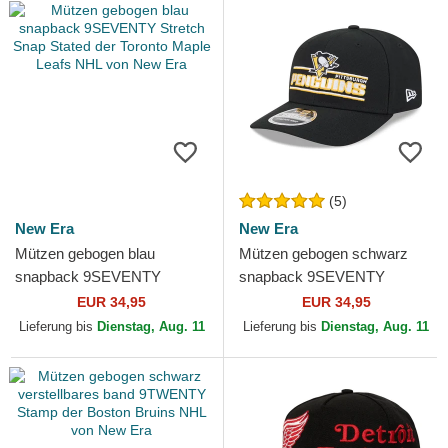
(5)
New Era
New Era
Mützen gebogen blau
Mützen gebogen schwarz
snapback 9SEVENTY
snapback 9SEVENTY
Stretch Snap Stated der
Stretch Snap Stated der
EUR 34,95
EUR 34,95
Toronto Maple Leafs NHL von
Pittsburgh Penguins NHL von
Lieferung bis
Dienstag, Aug. 11
Lieferung bis
Dienstag, Aug. 11
New Era
New Era