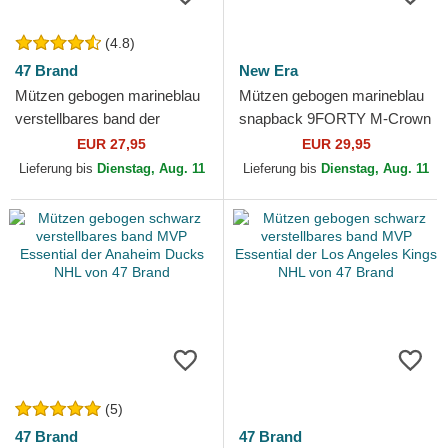
(4.8)
47 Brand
New Era
Mützen gebogen marineblau
Mützen gebogen marineblau
verstellbares band der
snapback 9FORTY M-Crown
Toronto Maple Leafs NHL von
Team der Toronto Maple
EUR 27,95
EUR 29,95
47 Brand
Leafs NHL von New Era
Lieferung bis
Dienstag, Aug. 11
Lieferung bis
Dienstag, Aug. 11
(5)
47 Brand
47 Brand