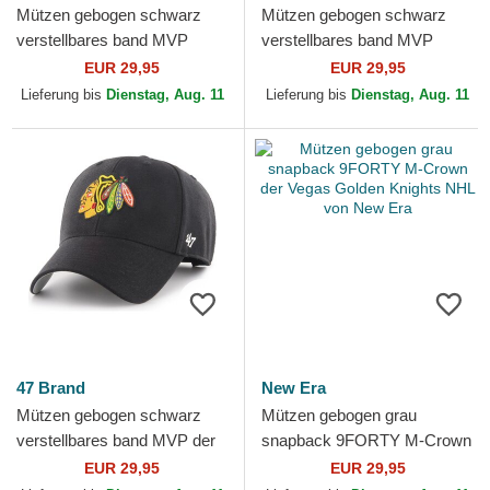
Mützen gebogen schwarz
Mützen gebogen schwarz
verstellbares band MVP
verstellbares band MVP
Essential der Anaheim Ducks
Essential der Los Angeles
EUR 29,95
EUR 29,95
NHL von 47 Brand
Kings NHL von 47 Brand
Lieferung bis
Dienstag, Aug. 11
Lieferung bis
Dienstag, Aug. 11
47 Brand
New Era
Mützen gebogen schwarz
Mützen gebogen grau
verstellbares band MVP der
snapback 9FORTY M-Crown
Chicago Blackhawks NHL
der Vegas Golden Knights
EUR 29,95
EUR 29,95