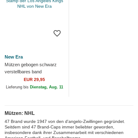
New Era
Mützen gebogen schwarz
verstellbares band
9TWENTY Stamp der Los
EUR 29,95
Angeles Kings NHL von New
Lieferung bis
Dienstag, Aug. 11
Era
Mützen: NHL
47 Brand wurde 1947 von den d'angelo-Zwillingen gegründet.
Seitdem sind 47 Brand-Caps immer beliebter geworden,
insbesondere dank ihrer Zusammenarbeit mit verschiedenen