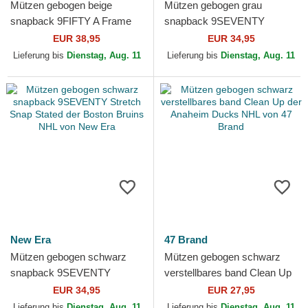
Mützen gebogen beige
Mützen gebogen grau
snapback 9FIFTY A Frame
snapback 9SEVENTY
Chainstitch der Vegas
Stretch Snap Stated der
EUR 38,95
EUR 34,95
Golden Knights NHL von
Vegas Golden Knights NHL
Lieferung bis
Dienstag, Aug. 11
Lieferung bis
Dienstag, Aug. 11
New Era
von New Era
New Era
47 Brand
Mützen gebogen schwarz
Mützen gebogen schwarz
snapback 9SEVENTY
verstellbares band Clean Up
Stretch Snap Stated der
der Anaheim Ducks NHL von
EUR 34,95
EUR 27,95
Boston Bruins NHL von New
47 Brand
Lieferung bis
Dienstag, Aug. 11
Lieferung bis
Dienstag, Aug. 11