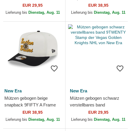
9TWENTY Stamp der
Chainstitch der Boston Bruins
EUR 29,95
EUR 38,95
Chicago Blackhawks NHL
NHL von New Era
Lieferung bis
Dienstag, Aug. 11
Lieferung bis
Dienstag, Aug. 11
von New Era
New Era
New Era
Mützen gebogen beige
Mützen gebogen schwarz
snapback 9FIFTY A Frame
verstellbares band
Chainstitch der Boston
9TWENTY Stamp der Vegas
EUR 38,95
EUR 29,95
Bruins NHL von New Era
Golden Knights NHL von
Lieferung bis
Dienstag, Aug. 11
Lieferung bis
Dienstag, Aug. 11
New Era