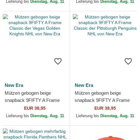
von 47 Brand
NHL von New Era
Lieferung bis
Dienstag, Aug. 11
Lieferung bis
Dienstag, Aug. 11
New Era
New Era
Mützen gebogen beige
Mützen gebogen beige
snapback 9FIFTY A Frame
snapback 9FIFTY A Frame
Classic der Vegas Golden
Classic der Pittsburgh
EUR 38,95
EUR 38,95
Knights NHL von New Era
Penguins NHL von New Era
Lieferung bis
Dienstag, Aug. 11
Lieferung bis
Dienstag, Aug. 11